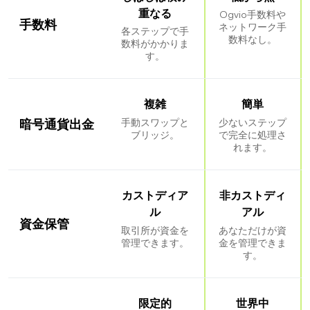
重なる
Ogvio手数料や
手数料
ネットワーク手
各ステップで手
数料なし。
数料がかかりま
す。
複雑
簡単
手動スワップと
少ないステップ
暗号通貨出金
ブリッジ。
で完全に処理さ
れます。
カストディア
非カストディ
ル
アル
資金保管
取引所が資金を
あなただけが資
管理できます。
金を管理できま
す。
限定的
世界中