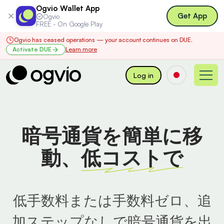
Ogvio Wallet App
Get App
Ogvio
FREE - On Google Play
Ogvio has ceased operations — your account continues on DUE.
Activate DUE
Learn more
Log in
暗号通貨を簡単に移
動、
低コストで
低手数料または手数料ゼロ、追
加ステップなしで暗号通貨を出