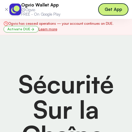
Ogvio Wallet App
Log in
Get App
Ogvio
FREE - On Google Play
Ogvio has ceased operations — your account continues on DUE.
Activate DUE
Learn more
Sécurité
Sur la