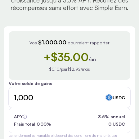
croissance jusqu'à 3,5% APY. Récoltez des
récompenses sans effort avec Simple Earn.
$1,000.00
Vos
pourraient rapporter
+$35.00
/an
$0.10/jour
|
$2.92/mois
Votre solde de gains
USDC
APY
3.5% annuel
Frais total 0,00%
0 USDC
Le rendement est variable et dépend des conditions du marché. Les