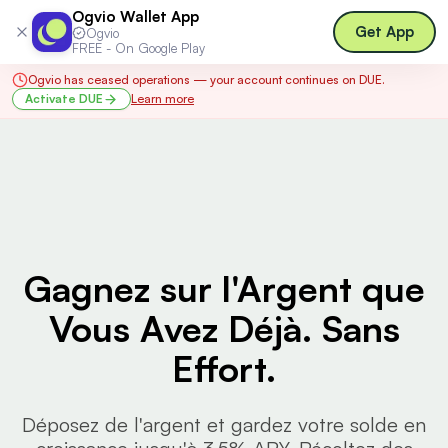
Ogvio Wallet App
Log in
Get App
Ogvio
FREE - On Google Play
Ogvio has ceased operations — your account continues on DUE.
Activate DUE
Learn more
Gagnez sur l'Argent que
Vous Avez Déjà. Sans
Effort.
Déposez de l'argent et gardez votre solde en