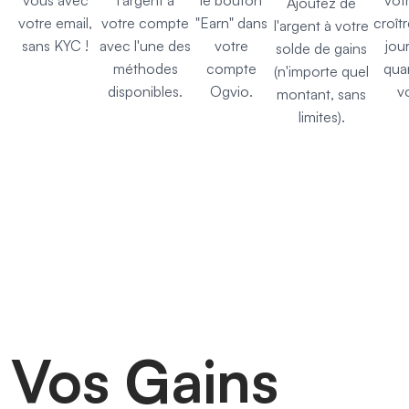
vous avec
l'argent à
le bouton
vot
Ajoutez de
votre email,
votre compte
"Earn" dans
croît
l'argent à votre
sans KYC !
avec l'une des
votre
jour
solde de gains
méthodes
compte
qua
(n'importe quel
disponibles.
Ogvio.
v
montant, sans
limites).
Vos Gains