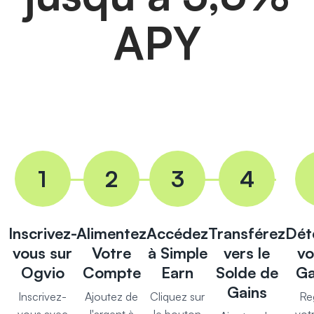
APY
1
2
3
4
Inscrivez-
Alimentez
Accédez
Transférez
Dét
vous sur
Votre
à Simple
vers le
vo
Ogvio
Compte
Earn
Solde de
Ga
Gains
Inscrivez-
Ajoutez de
Cliquez sur
Re