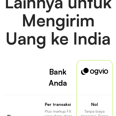
Lainnya untuk
Mengirim
Uang ke India
Bank
Anda
Per transaksi
Nol
Plus markup FX
Tanpa biaya
yang diam-diam
transaksi. Tanpa