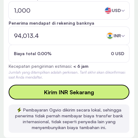
USD
Penerima mendapat di rekening banknya
INR
Biaya total 0.00%
0 USD
Kecepatan pengiriman estimasi:
< 6 jam
Jumlah yang ditampilkan adalah perkiraan. Tarif akhir akan dikonfirmasi
saat Anda mendaftar.
Kirim INR Sekarang
Pembayaran Ogvio dikirim secara lokal, sehingga
penerima tidak pernah membayar biaya transfer bank
internasional, tidak seperti penyedia lain yang
menyembunyikan biaya tambahan ini.