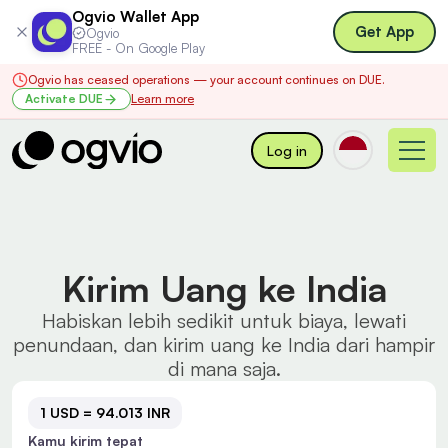
Ogvio Wallet App
Get App
Ogvio
FREE - On Google Play
Ogvio has ceased operations — your account continues on DUE.
Activate DUE
Learn more
Log in
Kirim Uang ke India
Habiskan lebih sedikit untuk biaya, lewati
penundaan, dan kirim uang ke India dari hampir
di mana saja.
1 USD = 94.013 INR
Kamu kirim tepat