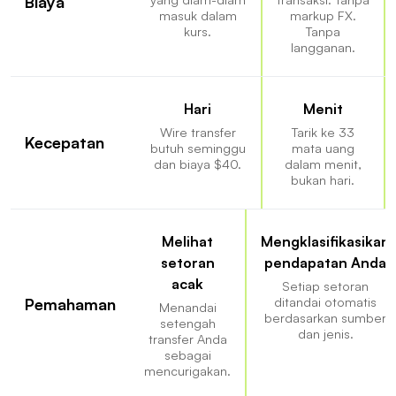
Biaya
masuk dalam
markup FX.
kurs.
Tanpa
langganan.
Hari
Menit
Wire transfer
Tarik ke 33
Kecepatan
butuh seminggu
mata uang
dan biaya $40.
dalam menit,
bukan hari.
Melihat
Mengklasifikasikan
setoran
pendapatan Anda
acak
Setiap setoran
ditandai otomatis
Pemahaman
Menandai
berdasarkan sumber
setengah
dan jenis.
transfer Anda
sebagai
mencurigakan.