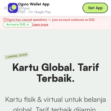
Ogvio Wallet App
Log in
Get App
Ogvio
FREE - On Google Play
Ogvio has ceased operations — your account continues on DUE.
Activate DUE
Learn more
Kartu Global. Tarif
Terbaik.
Kartu fisik & virtual untuk belanja
global. Tarif terbaik dijamin.