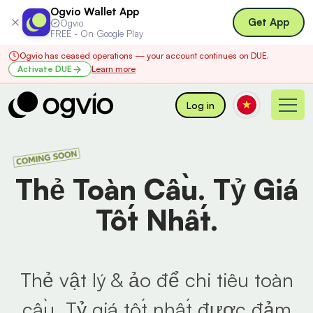
Ogvio Wallet App
Get App
Ogvio
FREE - On Google Play
Ogvio has ceased operations — your account continues on DUE.
Activate DUE
Learn more
Log in
Thẻ Toàn Cầu. Tỷ Giá
Tốt Nhất.
Thẻ vật lý & ảo để chi tiêu toàn
cầu. Tỷ giá tốt nhất được đảm