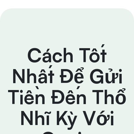
Cách Tốt
Nhất Để Gửi
Tiền Đến Thổ
Nhĩ Kỳ Với