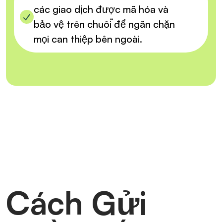
các giao dịch được mã hóa và
bảo vệ trên chuỗi để ngăn chặn
mọi can thiệp bên ngoài.
Cách Gửi