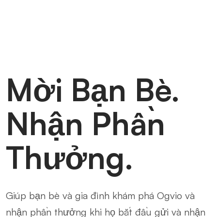
Mời Bạn Bè.
Nhận Phần
Thưởng.
Giúp bạn bè và gia đình khám phá Ogvio và
nhận phần thưởng khi họ bắt đầu gửi và nhận