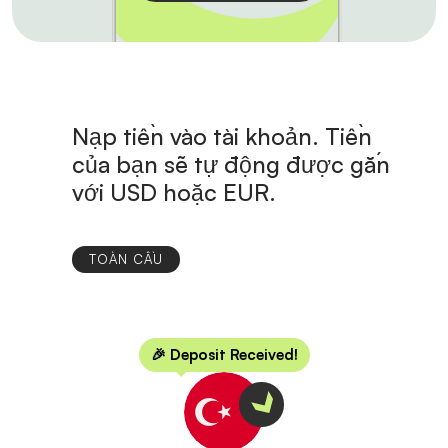
Nạp tiền vào tài khoản. Tiền
của bạn sẽ tự động được gắn
với USD hoặc EUR.
TOÀN CẦU
🎉 Deposit Received!