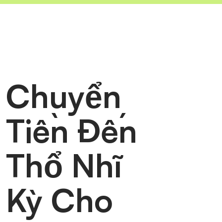
Chuyển
Tiền Đến
Thổ Nhĩ
Kỳ Cho