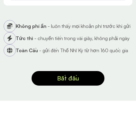
Không phí ẩn
- luôn thấy mọi khoản phí trước khi gửi
Tức thì
- chuyển tiền trong vài giây, không phải ngày
Toàn Cầu
- gửi đến Thổ Nhĩ Kỳ từ hơn 160 quốc gia
Bắt đầu