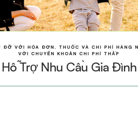
P ĐỠ VỚI HÓA ĐƠN, THUỐC VÀ CHI PHÍ HÀNG 
VỚI CHUYỂN KHOẢN CHI PHÍ THẤP
Hỗ Trợ Nhu Cầu Gia Đình