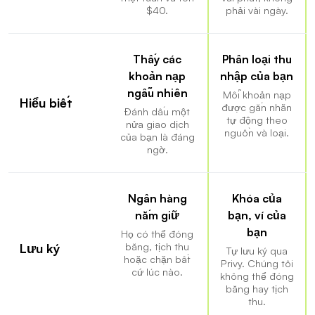
$40.
phải vài ngày.
Thấy các
Phân loại thu
khoản nạp
nhập của bạn
ngẫu nhiên
Mỗi khoản nạp
Hiểu biết
được gắn nhãn
Đánh dấu một
tự động theo
nửa giao dịch
nguồn và loại.
của bạn là đáng
ngờ.
Ngân hàng
Khóa của
nắm giữ
bạn, ví của
bạn
Họ có thể đóng
băng, tịch thu
Lưu ký
Tự lưu ký qua
hoặc chặn bất
Privy. Chúng tôi
cứ lúc nào.
không thể đóng
băng hay tịch
thu.