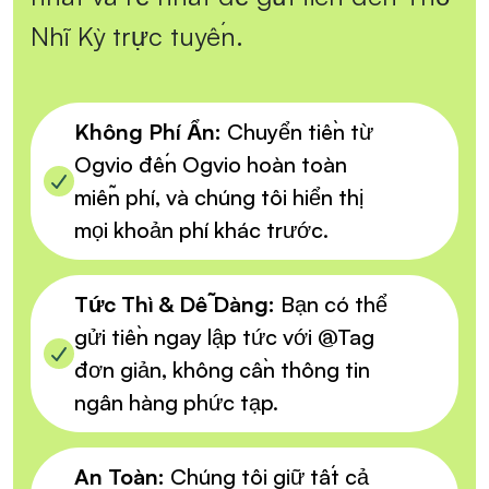
Nhĩ Kỳ trực tuyến.
Không Phí Ẩn:
Chuyển tiền từ
Ogvio đến Ogvio hoàn toàn
miễn phí, và chúng tôi hiển thị
mọi khoản phí khác trước.
Tức Thì & Dễ Dàng:
Bạn có thể
gửi tiền ngay lập tức với @Tag
đơn giản, không cần thông tin
ngân hàng phức tạp.
An Toàn:
Chúng tôi giữ tất cả