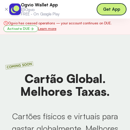
Ogvio Wallet App
Log in
Get App
Ogvio
FREE - On Google Play
Ogvio has ceased operations — your account continues on DUE.
Activate DUE
Learn more
Cartão Global.
Melhores Taxas.
Cartões físicos e virtuais para
gastar globalmente. Melhores